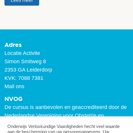
Lees meer
Adres
Locatie Activite
Simon Smitweg 8
2353 GA Leiderdorp
KVK: 7088 7381
Mail ons
NVOG
De cursus is aanbevolen en geaccrediteerd door de
Nederlandse Vereniging voor Obstetrie en
Gynaecologie (NVOG). De cursus staat voor 6
Onderwijs Verloskundige Vaardigheden hecht veel waarde
accreditatie punten.
aan de bescherming van uw persoonsgegevens. Uw