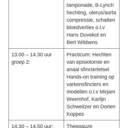
tamponade, B-Lynch
hechting, uterus/aorta
compressie, schatten
bloedverlies o.l.v
Hans Duvekot en
Bert Wibbens
13.00 – 14.30 uur
Practicum: Hechten
groep 2:
van episiotomie en
anaal sfincterletsel
Hands-on training op
varkensfincters en
modellen o.l.v Mirjam
Weemhof, Karlijn
Schweitzer en Dorien
Koppes
14.30 – 14.50 uur:
Theepauze